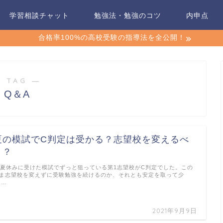
学習相談チャット
勉強法・勉強のコツ
内申点
合格率100%の高校受験の指導法を全公開！
 TAG ―
Q＆A
夏の模試でC判定は受かる？志望校を変えるべ
き？
.夏休みに受けた模試でずっと狙っている第1志望校がC判定でした。この
ま志望校を変えずに受験勉強を続けるのか、それとも安定を取って少
 …
2021年9月9日