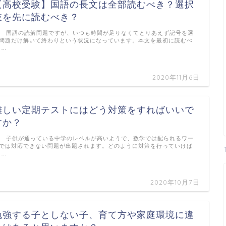
【高校受験】国語の長文は全部読むべき？選択
肢を先に読むべき？
. 国語の読解問題ですが、いつも時間が足りなくてとりあえず記号を選
問題だけ解いて終わりという状況になっています。本文を最初に読むべ
 …
2020年11月6日
難しい定期テストにはどう対策をすればいいで
すか？
. 子供が通っている中学のレベルが高いようで、数学では配られるワー
では対応できない問題が出題されます。どのように対策を行っていけば
 …
2020年10月7日
勉強する子としない子、育て方や家庭環境に違