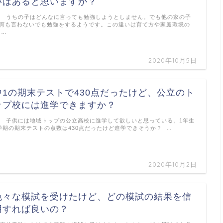
いはあると思いますか？
. うちの子はどんなに言っても勉強しようとしません。でも他の家の子
何も言わないでも勉強をするようです。この違いは育て方や家庭環境の
 …
2020年10月5日
中1の期末テストで430点だったけど、公立のト
ップ校には進学できますか？
. 子供には地域トップの公立高校に進学して欲しいと思っている。1年生
学期の期末テストの点数は430点だったけど進学できそうか？ …
2020年10月2日
色々な模試を受けたけど、どの模試の結果を信
用すれば良いの？