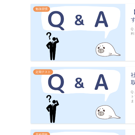
勉強習慣
Q
科
定期テスト
Q
ト
ま
高校受験