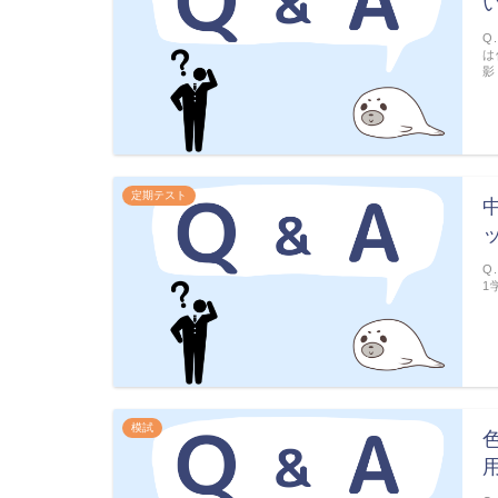
Q
は
影
定期テスト
Q
1
模試