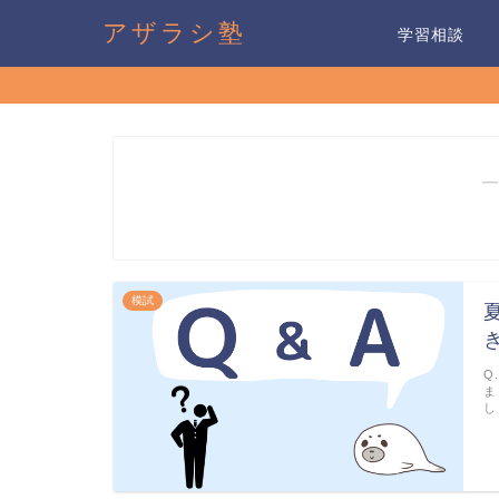
アザラシ塾
学習相談
―
模試
Q
ま
し