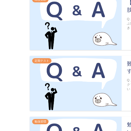
Q
ぶ
き
定期テスト
Q
ク
い
勉強習慣