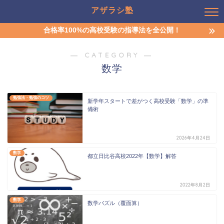
アザラシ塾
合格率100%の高校受験の指導法を全公開！
― CATEGORY ―
数学
勉強法・勉強のコツ
新学年スタートで差がつく高校受験「数学」の準
備術
2026年4月24日
数学
都立日比谷高校2022年【数学】解答
2022年8月2日
数学
数学パズル（覆面算）