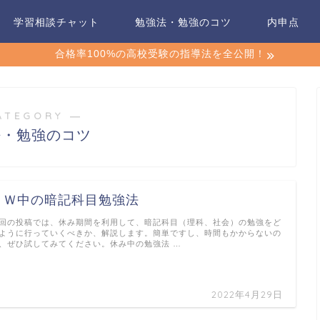
学習相談チャット
勉強法・勉強のコツ
内申点
合格率100%の高校受験の指導法を全公開！
ATEGORY ―
法・勉強のコツ
ＧＷ中の暗記科目勉強法
回の投稿では、休み期間を利用して、暗記科目（理科、社会）の勉強をど
ように行っていくべきか、解説します。簡単ですし、時間もかからないの
、ぜひ試してみてください。休み中の勉強法 …
2022年4月29日