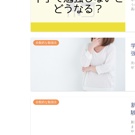
う
高
全般的な勉強法
次
せ
全般的な勉強法
新
ま
や