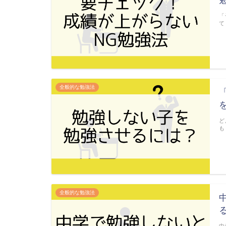
「
て
全般的な勉強法
ど
も
全般的な勉強法
中