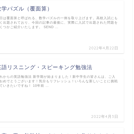
数学パズル（覆面算）
日は覆面算と呼ばれる、数学パズルの一例を取り上げます。高校入試にも
く出題されており、今回の記事の最後に、実際に入試で出題された問題を
くつかご紹介いたします。 SEND …
2022年4月22日
英語リスニング・スピーキング勉強法
れからの英語勉強法 新学期が始まりました！新中学生の皆さんは、ご入
おめでとうございます！気分もリフレッシュ！いろんな新しいことに挑戦
ていきたいですね！ 10年前 …
2022年4月3日