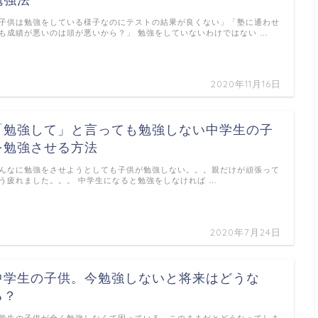
勉強法
子供は勉強をしている様子なのにテストの結果が良くない」「塾に通わせ
も成績が悪いのは頭が悪いから？」 勉強をしていないわけではない …
2020年11月16日
「勉強して」と言っても勉強しない中学生の子
を勉強させる方法
んなに勉強をさせようとしても子供が勉強しない。。。親だけが頑張って
う疲れました。。。 中学生になると勉強をしなければ …
2020年7月24日
中学生の子供。今勉強しないと将来はどうな
る？
学生の子供が全く勉強しなくて困っている。このままだとどうなってしま