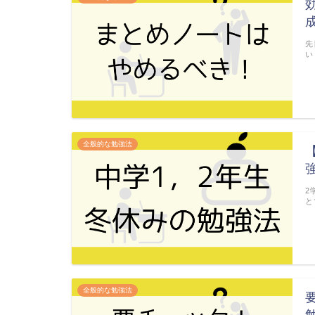
先
い
全般的な勉強法
2
と
全般的な勉強法