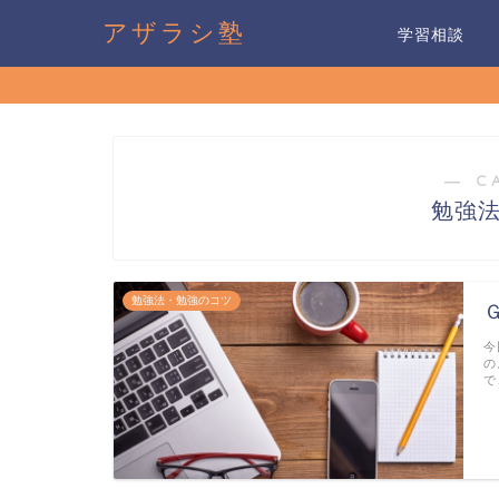
アザラシ塾
学習相談
― C
勉強
勉強法・勉強のコツ
今
の
で