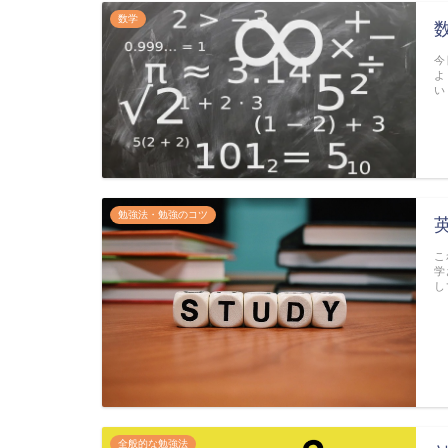
数学
今
よ
い
勉強法・勉強のコツ
こ
学
し
全般的な勉強法