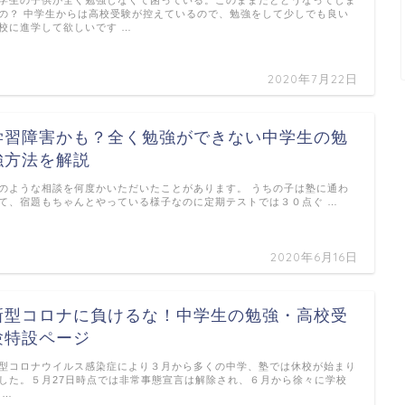
の？ 中学生からは高校受験が控えているので、勉強をして少しでも良い
校に進学して欲しいです …
2020年7月22日
学習障害かも？全く勉強ができない中学生の勉
強方法を解説
のような相談を何度かいただいたことがあります。 うちの子は塾に通わ
て、宿題もちゃんとやっている様子なのに定期テストでは３０点ぐ …
2020年6月16日
新型コロナに負けるな！中学生の勉強・高校受
験特設ページ
型コロナウイルス感染症により３月から多くの中学、塾では休校が始まり
した。５月27日時点では非常事態宣言は解除され、６月から徐々に学校
 …