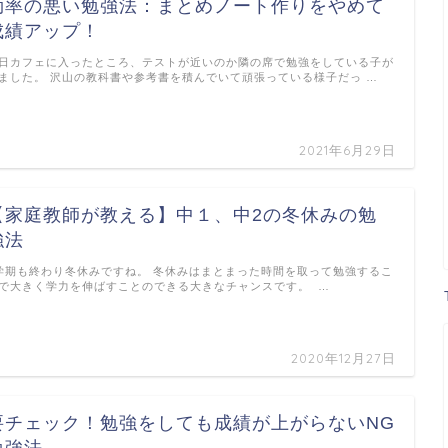
効率の悪い勉強法：まとめノート作りをやめて
成績アップ！
日カフェに入ったところ、テストが近いのか隣の席で勉強をしている子が
ました。 沢山の教科書や参考書を積んでいて頑張っている様子だっ …
2021年6月29日
【家庭教師が教える】中１、中2の冬休みの勉
強法
学期も終わり冬休みですね。 冬休みはまとまった時間を取って勉強するこ
で大きく学力を伸ばすことのできる大きなチャンスです。 …
2020年12月27日
要チェック！勉強をしても成績が上がらないNG