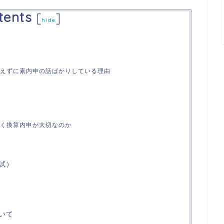
tents
[
]
hide
えずに素内申の話ばかりしている理由
く換算内申が大切なのか
試）
いて