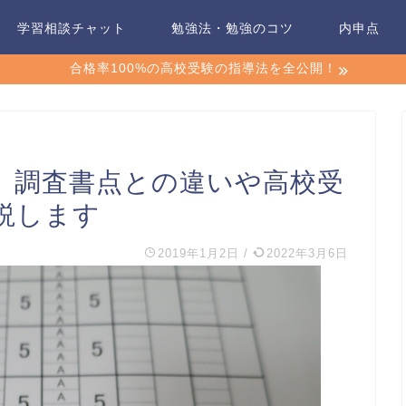
学習相談チャット
勉強法・勉強のコツ
内申点
合格率100%の高校受験の指導法を全公開！
、調査書点との違いや高校受
説します
2019年1月2日
/
2022年3月6日