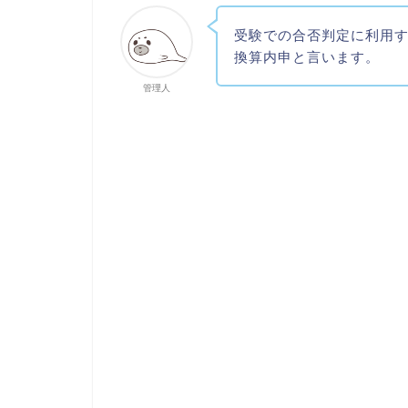
受験での合否判定に利用
換算内申と言います。
管理人