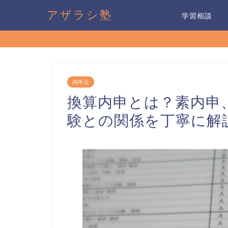
アザラシ塾
学習相談
内申点
換算内申とは？素内申
験との関係を丁寧に解