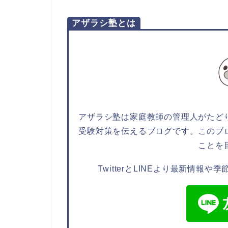
アザラシ塾とは
アザラシ塾は家庭教師の管理人がたど
受験対策
を伝えるブログです。このブ
ことを
TwitterとLINEより
最新情報
や
季